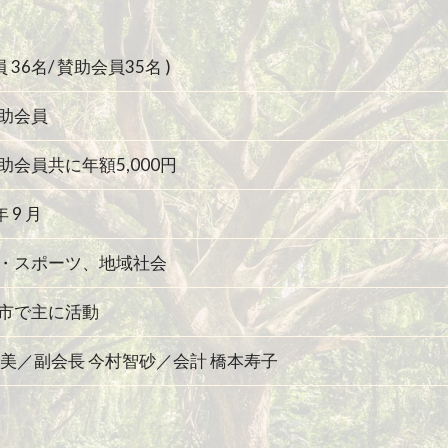
員 36名/ 賛助会員35名 )
助会員
助会員共に年額5,000円
年 9 月
・スポーツ、地域社会
市で主に活動
寿美／副会長 今村智砂／会計 橋本寿子