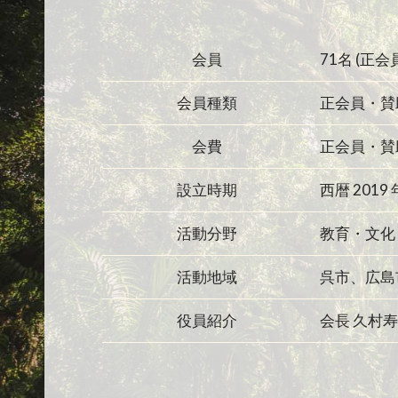
会員
71名 (正会
会員種類
正会員・賛
会費
正会員・賛
設立時期
西暦 2019 
活動分野
教育・文化
活動地域
呉市、広島
役員紹介
会長 久村