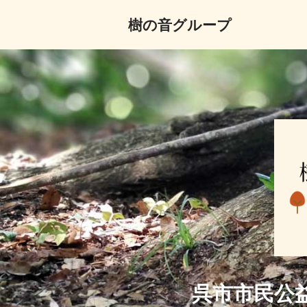
樹の音グループ
コ
ン
テ
ン
ツ
へ
ス
キ
ッ
プ
呉市市民公