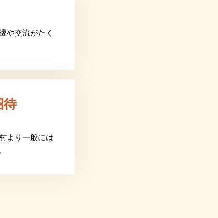
縁や交流がたく
招待
村より一般には
。